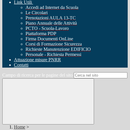
Link Utili
Accedi ad Internet da Scuola
Le Circolari
Prenotazioni AULA 13-TC
Piano Annuale delle Attività
PCTO - Scuola-Lavoro
Piattaforma PDP
Firma Documenti OnLine
Corsi di Formazione Sicurezza
Richieste Manutenzione EDIFICIO
Personale - Richiesta Permessi
Attuazione misure PNRR
Contatti
Campo di ricerca per le pagine del sito
Home
>