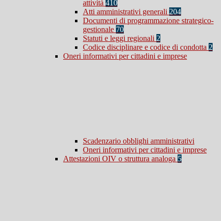
attività
410
Atti amministrativi generali
204
Documenti di programmazione strategico-
gestionale
70
Statuti e leggi regionali
2
Codice disciplinare e codice di condotta
2
Oneri informativi per cittadini e imprese
Scadenzario obblighi amministrativi
Oneri informativi per cittadini e imprese
Attestazioni OIV o struttura analoga
5