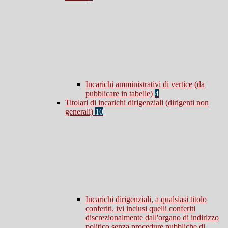
Incarichi amministrativi di vertice (da
pubblicare in tabelle)
4
Titolari di incarichi dirigenziali (dirigenti non
generali)
10
Incarichi dirigenziali, a qualsiasi titolo
conferiti, ivi inclusi quelli conferiti
discrezionalmente dall'organo di indirizzo
politico senza procedure pubbliche di