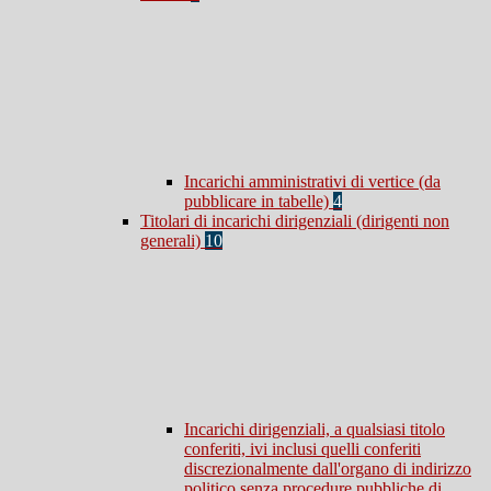
Incarichi amministrativi di vertice (da
pubblicare in tabelle)
4
Titolari di incarichi dirigenziali (dirigenti non
generali)
10
Incarichi dirigenziali, a qualsiasi titolo
conferiti, ivi inclusi quelli conferiti
discrezionalmente dall'organo di indirizzo
politico senza procedure pubbliche di