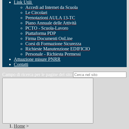
Link Utili
Accedi ad Internet da Scuola
Le Circolari
Prenotazioni AULA 13-TC
Piano Annuale delle Attività
PCTO - Scuola-Lavoro
Piattaforma PDP
Firma Documenti OnLine
Corsi di Formazione Sicurezza
Richieste Manutenzione EDIFICIO
Personale - Richiesta Permessi
Attuazione misure PNRR
Contatti
Campo di ricerca per le pagine del sito
Home
>