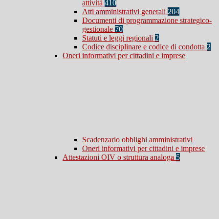
attività
410
Atti amministrativi generali
204
Documenti di programmazione strategico-
gestionale
70
Statuti e leggi regionali
2
Codice disciplinare e codice di condotta
2
Oneri informativi per cittadini e imprese
Scadenzario obblighi amministrativi
Oneri informativi per cittadini e imprese
Attestazioni OIV o struttura analoga
5