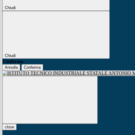
Chiudi
Chiudi
Conferma
Annulla
Conferma
close