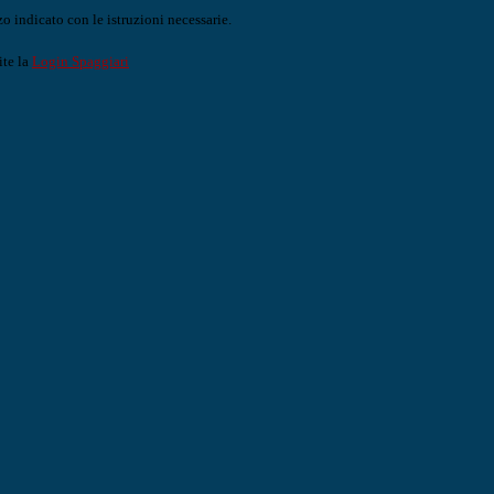
o indicato con le istruzioni necessarie.
ite la
Login Spaggiari