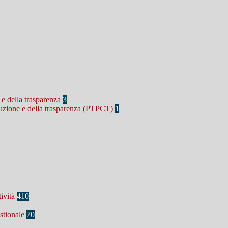
 e della trasparenza
3
rruzione e della trasparenza (PTPCT)
1
tività
410
stionale
70