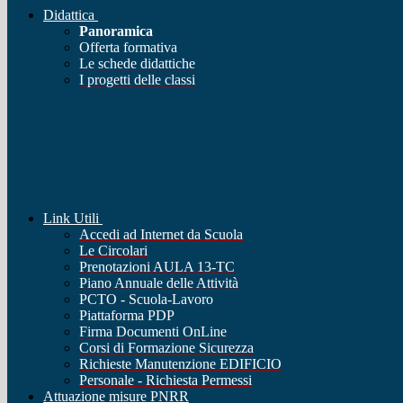
Didattica
Panoramica
Offerta formativa
Le schede didattiche
I progetti delle classi
Link Utili
Accedi ad Internet da Scuola
Le Circolari
Prenotazioni AULA 13-TC
Piano Annuale delle Attività
PCTO - Scuola-Lavoro
Piattaforma PDP
Firma Documenti OnLine
Corsi di Formazione Sicurezza
Richieste Manutenzione EDIFICIO
Personale - Richiesta Permessi
Attuazione misure PNRR