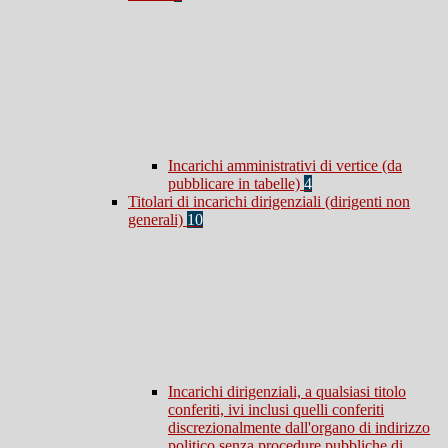
Incarichi amministrativi di vertice (da
pubblicare in tabelle)
4
Titolari di incarichi dirigenziali (dirigenti non
generali)
10
Incarichi dirigenziali, a qualsiasi titolo
conferiti, ivi inclusi quelli conferiti
discrezionalmente dall'organo di indirizzo
politico senza procedure pubbliche di