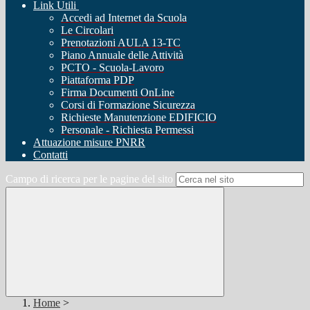
Link Utili
Accedi ad Internet da Scuola
Le Circolari
Prenotazioni AULA 13-TC
Piano Annuale delle Attività
PCTO - Scuola-Lavoro
Piattaforma PDP
Firma Documenti OnLine
Corsi di Formazione Sicurezza
Richieste Manutenzione EDIFICIO
Personale - Richiesta Permessi
Attuazione misure PNRR
Contatti
Campo di ricerca per le pagine del sito
Home
>