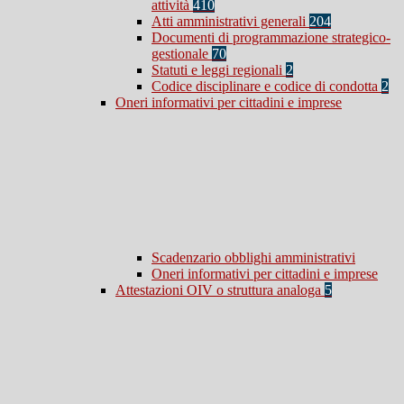
attività
410
Atti amministrativi generali
204
Documenti di programmazione strategico-
gestionale
70
Statuti e leggi regionali
2
Codice disciplinare e codice di condotta
2
Oneri informativi per cittadini e imprese
Scadenzario obblighi amministrativi
Oneri informativi per cittadini e imprese
Attestazioni OIV o struttura analoga
5