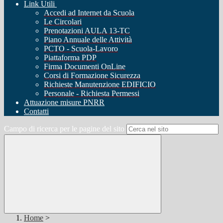
Link Utili
Accedi ad Internet da Scuola
Le Circolari
Prenotazioni AULA 13-TC
Piano Annuale delle Attività
PCTO - Scuola-Lavoro
Piattaforma PDP
Firma Documenti OnLine
Corsi di Formazione Sicurezza
Richieste Manutenzione EDIFICIO
Personale - Richiesta Permessi
Attuazione misure PNRR
Contatti
Campo di ricerca per le pagine del sito
Home
>