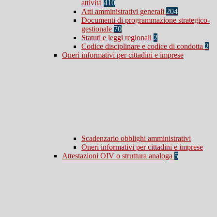
attività
410
Atti amministrativi generali
204
Documenti di programmazione strategico-
gestionale
70
Statuti e leggi regionali
2
Codice disciplinare e codice di condotta
2
Oneri informativi per cittadini e imprese
Scadenzario obblighi amministrativi
Oneri informativi per cittadini e imprese
Attestazioni OIV o struttura analoga
5