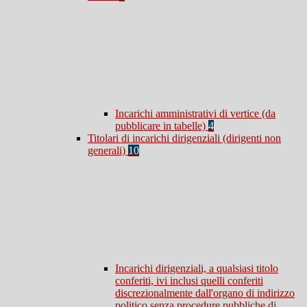
Incarichi amministrativi di vertice (da
pubblicare in tabelle)
4
Titolari di incarichi dirigenziali (dirigenti non
generali)
10
Incarichi dirigenziali, a qualsiasi titolo
conferiti, ivi inclusi quelli conferiti
discrezionalmente dall'organo di indirizzo
politico senza procedure pubbliche di