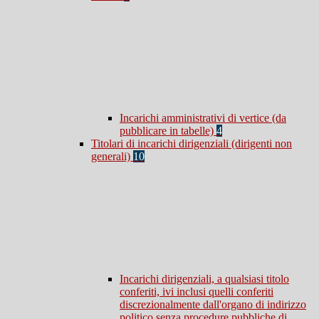
Incarichi amministrativi di vertice (da
pubblicare in tabelle)
4
Titolari di incarichi dirigenziali (dirigenti non
generali)
10
Incarichi dirigenziali, a qualsiasi titolo
conferiti, ivi inclusi quelli conferiti
discrezionalmente dall'organo di indirizzo
politico senza procedure pubbliche di