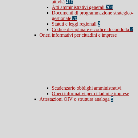
attività
410
Atti amministrativi generali
204
Documenti di programmazione strategico-
gestionale
70
Statuti e leggi regionali
2
Codice disciplinare e codice di condotta
2
Oneri informativi per cittadini e imprese
Scadenzario obblighi amministrativi
Oneri informativi per cittadini e imprese
Attestazioni OIV o struttura analoga
5