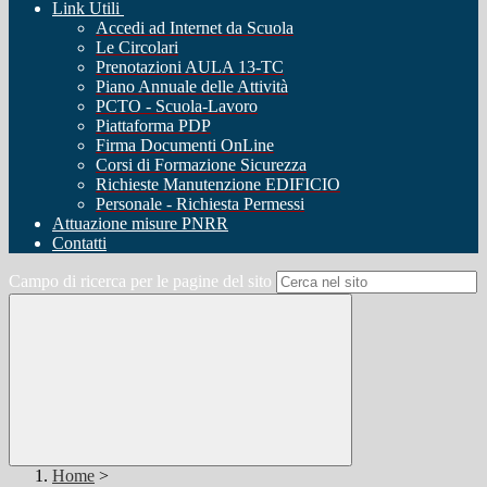
Link Utili
Accedi ad Internet da Scuola
Le Circolari
Prenotazioni AULA 13-TC
Piano Annuale delle Attività
PCTO - Scuola-Lavoro
Piattaforma PDP
Firma Documenti OnLine
Corsi di Formazione Sicurezza
Richieste Manutenzione EDIFICIO
Personale - Richiesta Permessi
Attuazione misure PNRR
Contatti
Campo di ricerca per le pagine del sito
Home
>