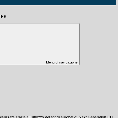
PNRR
Menu di navigazione
e realizzare grazie all’utilizzo dei fondi europei di Next Generation EU,