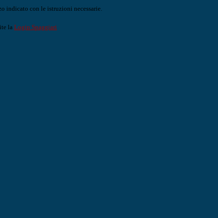
o indicato con le istruzioni necessarie.
ite la
Login Spaggiari