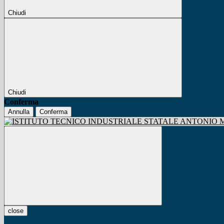
Chiudi
Chiudi
Conferma
Annulla
Conferma
close