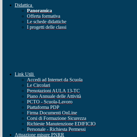
Didattica
Panoramica
Offerta formativa
Le schede didattiche
I progetti delle classi
Link Utili
Accedi ad Internet da Scuola
Le Circolari
Prenotazioni AULA 13-TC
Piano Annuale delle Attività
PCTO - Scuola-Lavoro
Piattaforma PDP
Firma Documenti OnLine
Corsi di Formazione Sicurezza
Richieste Manutenzione EDIFICIO
Personale - Richiesta Permessi
Attuazione misure PNRR