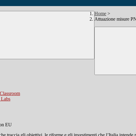
Home
>
Attuazione misure 
n Classroom
n Labs
he traccia gli obiettivi, le riforme e gli investimenti che l’Italia intend