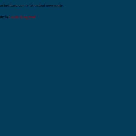
o indicato con le istruzioni necessarie.
ite la
Login Spaggiari