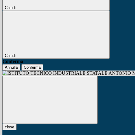
Chiudi
Chiudi
Conferma
Annulla
Conferma
close