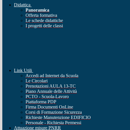
Didattica
Panoramica
Offerta formativa
Le schede didattiche
I progetti delle classi
Link Utili
Accedi ad Internet da Scuola
Le Circolari
Prenotazioni AULA 13-TC
Piano Annuale delle Attività
PCTO - Scuola-Lavoro
Piattaforma PDP
Firma Documenti OnLine
Corsi di Formazione Sicurezza
Richieste Manutenzione EDIFICIO
Personale - Richiesta Permessi
Attuazione misure PNRR