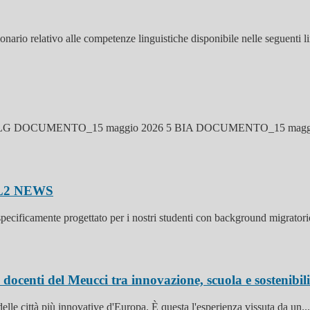
onario relativo alle competenze linguistiche disponibile nelle seguenti li
G DOCUMENTO_15 maggio 2026 5 BIA DOCUMENTO_15 maggio 
 L2
NEWS
specificamente progettato per i nostri studenti con background migratori
 docenti del Meucci tra innovazione, scuola e sostenibil
lle città più innovative d'Europa. È questa l'esperienza vissuta da un...