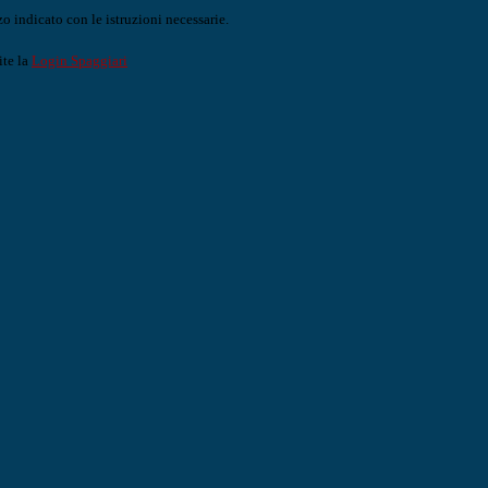
o indicato con le istruzioni necessarie.
ite la
Login Spaggiari