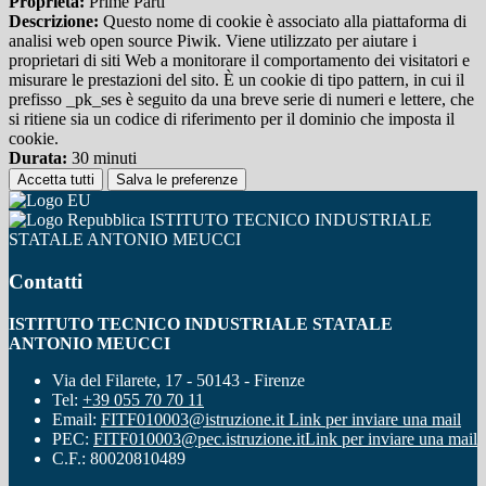
Proprieta:
Prime Parti
Descrizione:
Questo nome di cookie è associato alla piattaforma di
analisi web open source Piwik. Viene utilizzato per aiutare i
proprietari di siti Web a monitorare il comportamento dei visitatori e
misurare le prestazioni del sito. È un cookie di tipo pattern, in cui il
prefisso _pk_ses è seguito da una breve serie di numeri e lettere, che
si ritiene sia un codice di riferimento per il dominio che imposta il
cookie.
Durata:
30 minuti
Accetta tutti
Salva le preferenze
ISTITUTO TECNICO INDUSTRIALE
STATALE ANTONIO MEUCCI
Contatti
ISTITUTO TECNICO INDUSTRIALE STATALE
ANTONIO MEUCCI
Via del Filarete, 17 - 50143 - Firenze
Tel:
+39 055 70 70 11
Email:
FITF010003@istruzione.it
Link per inviare una mail
PEC:
FITF010003@pec.istruzione.it
Link per inviare una mail
C.F.: 80020810489