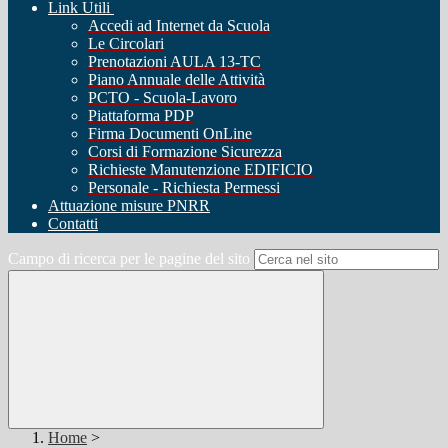
Link Utili
Accedi ad Internet da Scuola
Le Circolari
Prenotazioni AULA 13-TC
Piano Annuale delle Attività
PCTO - Scuola-Lavoro
Piattaforma PDP
Firma Documenti OnLine
Corsi di Formazione Sicurezza
Richieste Manutenzione EDIFICIO
Personale - Richiesta Permessi
Attuazione misure PNRR
Contatti
Campo di ricerca per le pagine del sito
Home
>