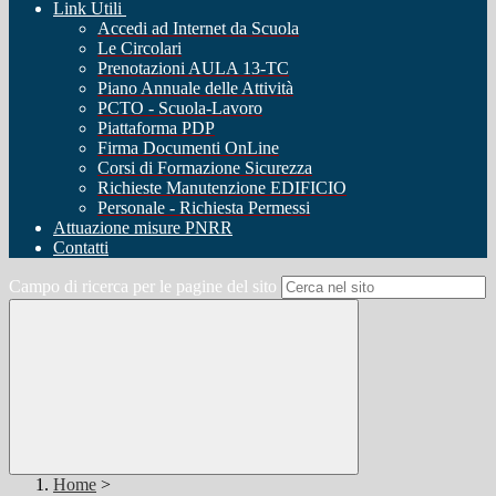
Link Utili
Accedi ad Internet da Scuola
Le Circolari
Prenotazioni AULA 13-TC
Piano Annuale delle Attività
PCTO - Scuola-Lavoro
Piattaforma PDP
Firma Documenti OnLine
Corsi di Formazione Sicurezza
Richieste Manutenzione EDIFICIO
Personale - Richiesta Permessi
Attuazione misure PNRR
Contatti
Campo di ricerca per le pagine del sito
Home
>