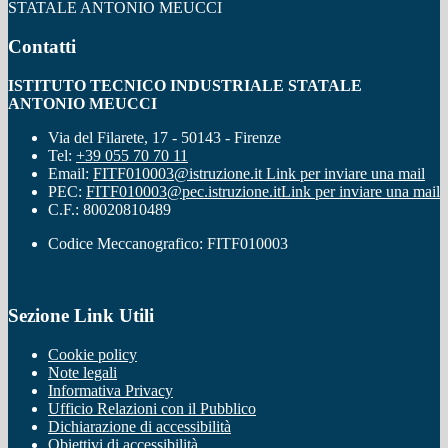
STATALE ANTONIO MEUCCI
Contatti
ISTITUTO TECNICO INDUSTRIALE STATALE
ANTONIO MEUCCI
Via del Filarete, 17 - 50143 - Firenze
Tel:
+39 055 70 70 11
Email:
FITF010003@istruzione.it
Link per inviare una mail
PEC:
FITF010003@pec.istruzione.it
Link per inviare una mail
C.F.: 80020810489
Codice Meccanografico: FITF010003
Sezione Link Utili
Cookie policy
Note legali
Informativa Privacy
Ufficio Relazioni con il Pubblico
Dichiarazione di accessibilità
Obiettivi di accessibilità