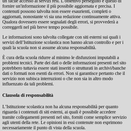
un facile accesso ai servizi resi. L'obiettivo perseguito è quello di
fornire un'informazione il più possibile aggiornata e precisa. I
contenuti possono talvolta non essere esaurienti, completi o
aggiornati, nonostante vi sia una redazione continuamente attiva.
Qualora dovessero essere segnalati degli errori, si provvederà a
correggerli nel più breve tempo possibile.
Le informazioni sono talvolta collegate con siti esterni sui quali i
servizi dell’Istituzione scolastica non hanno alcun controllo e per i
quali la scuola non si assume alcuna responsabilità.
È cura della scuola ridurre al minimo le disfunzioni imputabili a
problemi tecnici. Parte dei dati o delle informazioni presenti nel sito
potrebbero tuttavia essere stati inseriti o strutturati in archivi/banche
dati o formati non esenti da errori. Non si garantisce pertanto che il
servizio non subisca interruzioni o che non sia in altro modo
influenzato da tali problemi.
Clausola di responsabilità
L’Istituzione scolastica non ha alcuna responsabilità per quanto
riguarda i contenuti di siti esterni, ai quali è possibile accedere
tramite collegamenti presenti nel sito, forniti come semplice servizio
agli utenti della rete. Le opinioni in essi contenute non esprimono
necessariamente il punto di vista della scuola.