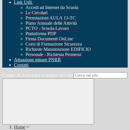
Link Utili
Accedi ad Internet da Scuola
Le Circolari
Prenotazioni AULA 13-TC
Piano Annuale delle Attività
PCTO - Scuola-Lavoro
Piattaforma PDP
Firma Documenti OnLine
Corsi di Formazione Sicurezza
Richieste Manutenzione EDIFICIO
Personale - Richiesta Permessi
Attuazione misure PNRR
Contatti
Campo di ricerca per le pagine del sito
Home
>