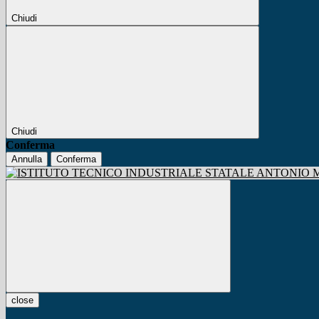
Chiudi
Chiudi
Conferma
Annulla
Conferma
close