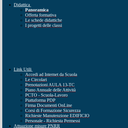
Didattica
Panoramica
Offerta formativa
Le schede didattiche
I progetti delle classi
Link Utili
Accedi ad Internet da Scuola
Le Circolari
Prenotazioni AULA 13-TC
Piano Annuale delle Attività
PCTO - Scuola-Lavoro
Piattaforma PDP
Firma Documenti OnLine
Corsi di Formazione Sicurezza
Richieste Manutenzione EDIFICIO
Personale - Richiesta Permessi
Attuazione misure PNRR