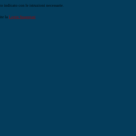
o indicato con le istruzioni necessarie.
ite la
Login Spaggiari