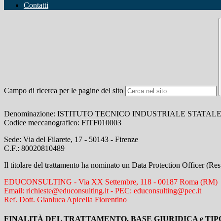
Contatti
Campo di ricerca per le pagine del sito
Denominazione: ISTITUTO TECNICO INDUSTRIALE STATA
Codice meccanografico:
FITF010003
Sede: Via del Filarete, 17 - 50143 - Firenze
C.F.: 80020810489
Il titolare del trattamento ha nominato un Data Protection Officer (Resp
EDUCONSULTING - Via XX Settembre, 118 - 00187 Roma (RM)
Email: richieste@educonsulting.it - PEC: educonsulting@pec.it
Ref. Dott. Gianluca Apicella Fiorentino
FINALITÀ DEL TRATTAMENTO, BASE GIURIDICA e TIP