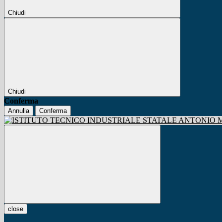
Chiudi
Chiudi
Conferma
Annulla
Conferma
close