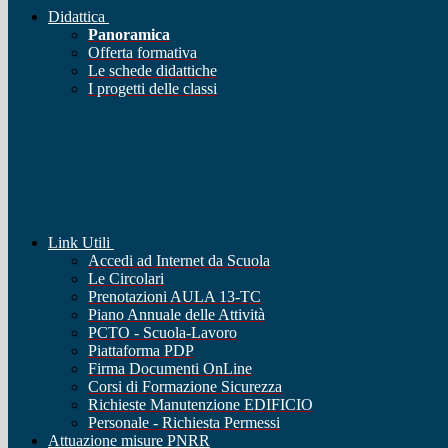
Didattica
Panoramica
Offerta formativa
Le schede didattiche
I progetti delle classi
Link Utili
Accedi ad Internet da Scuola
Le Circolari
Prenotazioni AULA 13-TC
Piano Annuale delle Attività
PCTO - Scuola-Lavoro
Piattaforma PDP
Firma Documenti OnLine
Corsi di Formazione Sicurezza
Richieste Manutenzione EDIFICIO
Personale - Richiesta Permessi
Attuazione misure PNRR