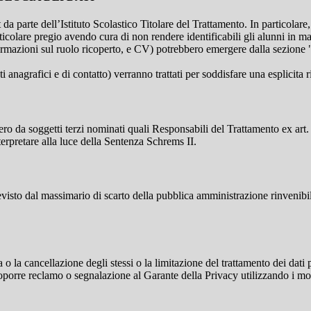
t da parte dell’Istituto Scolastico Titolare del Trattamento. In particolare,
rticolare pregio avendo cura di non rendere identificabili gli alunni in 
ormazioni sul ruolo ricoperto, e CV) potrebbero emergere dalla sezione "
i anagrafici e di contatto) verranno trattati per soddisfare una esplicita 
ro da soggetti terzi nominati quali Responsabili del Trattamento ex art. 
rpretare alla luce della Sentenza Schrems II.
previsto dal massimario di scarto della pubblica amministrazione rinvenibi
fica o la cancellazione degli stessi o la limitazione del trattamento dei dat
i proporre reclamo o segnalazione al Garante della Privacy utilizzando i mo