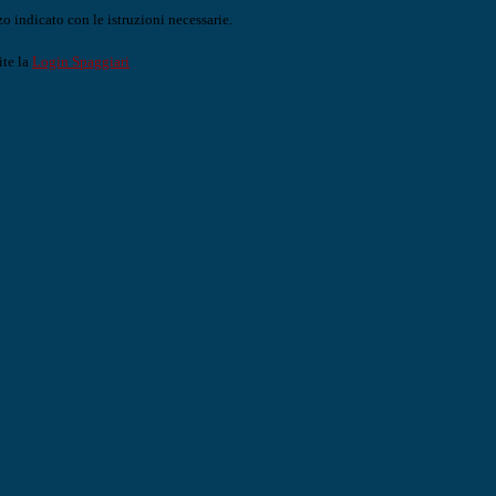
o indicato con le istruzioni necessarie.
ite la
Login Spaggiari