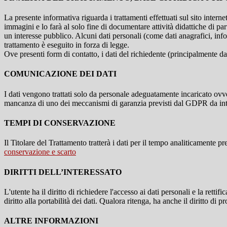
La presente informativa riguarda i trattamenti effettuati sul sito interne
immagini e lo farà al solo fine di documentare attività didattiche di pa
un interesse pubblico. Alcuni dati personali (come dati anagrafici, inf
trattamento è eseguito in forza di legge.
Ove presenti form di contatto, i dati del richiedente (principalmente dat
COMUNICAZIONE DEI DATI
I dati vengono trattati solo da personale adeguatamente incaricato ovve
mancanza di uno dei meccanismi di garanzia previsti dal GDPR da inte
TEMPI DI CONSERVAZIONE
Il Titolare del Trattamento tratterà i dati per il tempo analiticamente 
conservazione e scarto
DIRITTI DELL’INTERESSATO
L'utente ha il diritto di richiedere l'accesso ai dati personali e la retti
diritto alla portabilità dei dati. Qualora ritenga, ha anche il diritto d
ALTRE INFORMAZIONI