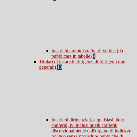
Incarichi amministrativi di vertice (da
pubblicare in tabelle)
4
Titolari di incarichi dirigenziali (dirigenti non
generali)
10
Incarichi dirigenziali, a qualsiasi titolo
conferiti, ivi inclusi quelli conferiti
discrezionalmente dall'organo di indirizzo
politico senza procedure pubbliche di