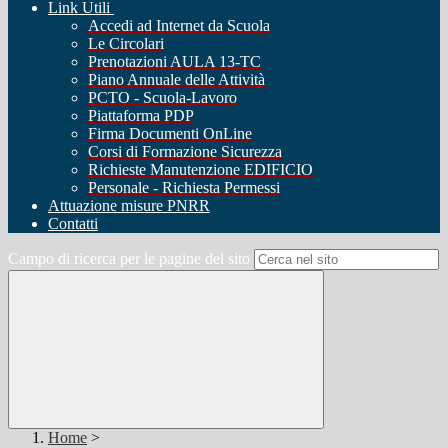
Link Utili
Accedi ad Internet da Scuola
Le Circolari
Prenotazioni AULA 13-TC
Piano Annuale delle Attività
PCTO - Scuola-Lavoro
Piattaforma PDP
Firma Documenti OnLine
Corsi di Formazione Sicurezza
Richieste Manutenzione EDIFICIO
Personale - Richiesta Permessi
Attuazione misure PNRR
Contatti
Campo di ricerca per le pagine del sito
Home
>