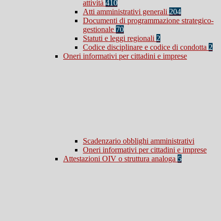
attività
410
Atti amministrativi generali
204
Documenti di programmazione strategico-
gestionale
70
Statuti e leggi regionali
2
Codice disciplinare e codice di condotta
2
Oneri informativi per cittadini e imprese
Scadenzario obblighi amministrativi
Oneri informativi per cittadini e imprese
Attestazioni OIV o struttura analoga
5