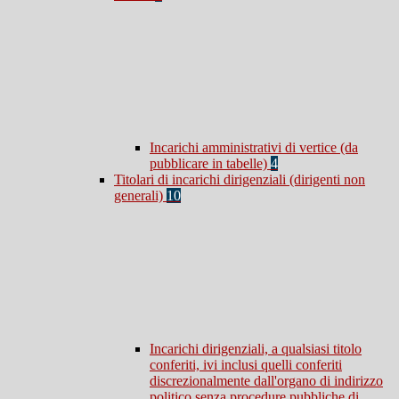
Incarichi amministrativi di vertice (da
pubblicare in tabelle)
4
Titolari di incarichi dirigenziali (dirigenti non
generali)
10
Incarichi dirigenziali, a qualsiasi titolo
conferiti, ivi inclusi quelli conferiti
discrezionalmente dall'organo di indirizzo
politico senza procedure pubbliche di