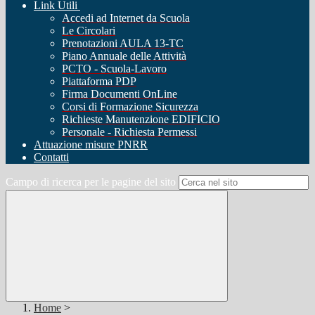
Link Utili
Accedi ad Internet da Scuola
Le Circolari
Prenotazioni AULA 13-TC
Piano Annuale delle Attività
PCTO - Scuola-Lavoro
Piattaforma PDP
Firma Documenti OnLine
Corsi di Formazione Sicurezza
Richieste Manutenzione EDIFICIO
Personale - Richiesta Permessi
Attuazione misure PNRR
Contatti
Campo di ricerca per le pagine del sito
Home
>