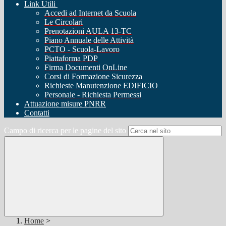
Link Utili
Accedi ad Internet da Scuola
Le Circolari
Prenotazioni AULA 13-TC
Piano Annuale delle Attività
PCTO - Scuola-Lavoro
Piattaforma PDP
Firma Documenti OnLine
Corsi di Formazione Sicurezza
Richieste Manutenzione EDIFICIO
Personale - Richiesta Permessi
Attuazione misure PNRR
Contatti
Campo di ricerca per le pagine del sito
Home
>