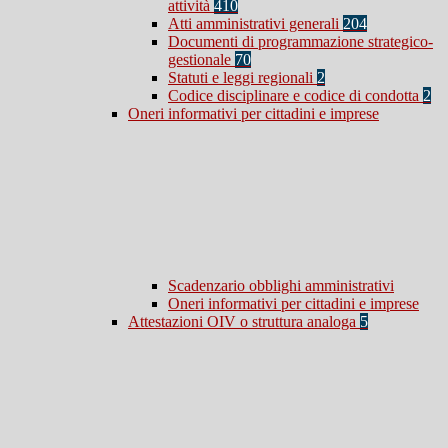
attività
410
Atti amministrativi generali
204
Documenti di programmazione strategico-
gestionale
70
Statuti e leggi regionali
2
Codice disciplinare e codice di condotta
2
Oneri informativi per cittadini e imprese
Scadenzario obblighi amministrativi
Oneri informativi per cittadini e imprese
Attestazioni OIV o struttura analoga
5