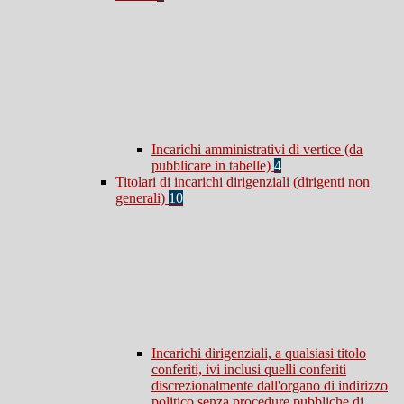
Incarichi amministrativi di vertice (da
pubblicare in tabelle)
4
Titolari di incarichi dirigenziali (dirigenti non
generali)
10
Incarichi dirigenziali, a qualsiasi titolo
conferiti, ivi inclusi quelli conferiti
discrezionalmente dall'organo di indirizzo
politico senza procedure pubbliche di