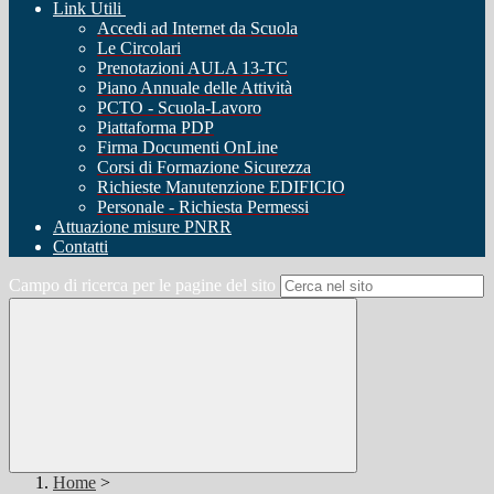
Link Utili
Accedi ad Internet da Scuola
Le Circolari
Prenotazioni AULA 13-TC
Piano Annuale delle Attività
PCTO - Scuola-Lavoro
Piattaforma PDP
Firma Documenti OnLine
Corsi di Formazione Sicurezza
Richieste Manutenzione EDIFICIO
Personale - Richiesta Permessi
Attuazione misure PNRR
Contatti
Campo di ricerca per le pagine del sito
Home
>