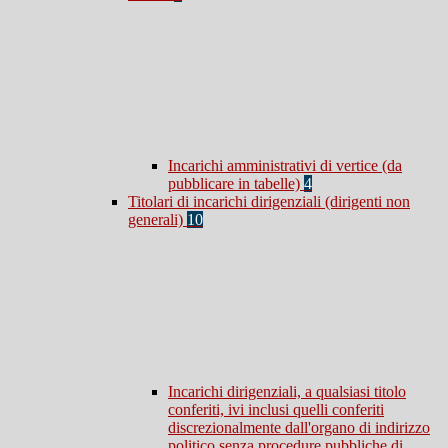
Incarichi amministrativi di vertice (da
pubblicare in tabelle)
4
Titolari di incarichi dirigenziali (dirigenti non
generali)
10
Incarichi dirigenziali, a qualsiasi titolo
conferiti, ivi inclusi quelli conferiti
discrezionalmente dall'organo di indirizzo
politico senza procedure pubbliche di