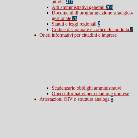
attività
410
Atti amministrativi generali
204
Documenti di programmazione strategico-
gestionale
70
Statuti e leggi regionali
2
Codice disciplinare e codice di condotta
2
Oneri informativi per cittadini e imprese
Scadenzario obblighi amministrativi
Oneri informativi per cittadini e imprese
Attestazioni OIV o struttura analoga
5