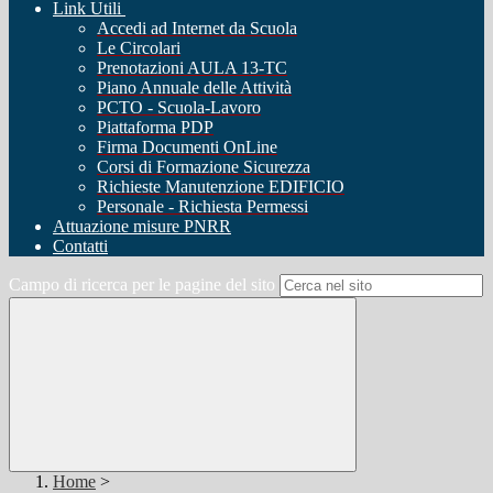
Link Utili
Accedi ad Internet da Scuola
Le Circolari
Prenotazioni AULA 13-TC
Piano Annuale delle Attività
PCTO - Scuola-Lavoro
Piattaforma PDP
Firma Documenti OnLine
Corsi di Formazione Sicurezza
Richieste Manutenzione EDIFICIO
Personale - Richiesta Permessi
Attuazione misure PNRR
Contatti
Campo di ricerca per le pagine del sito
Home
>