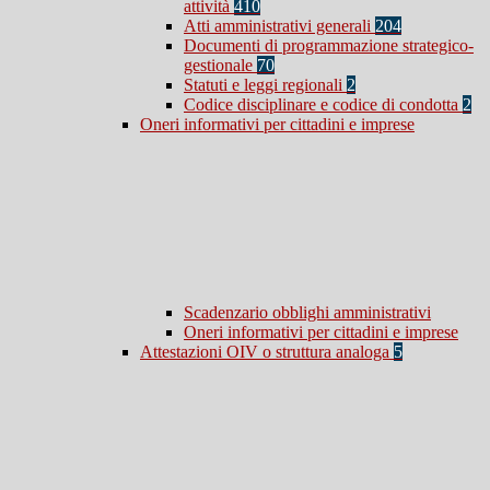
attività
410
Atti amministrativi generali
204
Documenti di programmazione strategico-
gestionale
70
Statuti e leggi regionali
2
Codice disciplinare e codice di condotta
2
Oneri informativi per cittadini e imprese
Scadenzario obblighi amministrativi
Oneri informativi per cittadini e imprese
Attestazioni OIV o struttura analoga
5