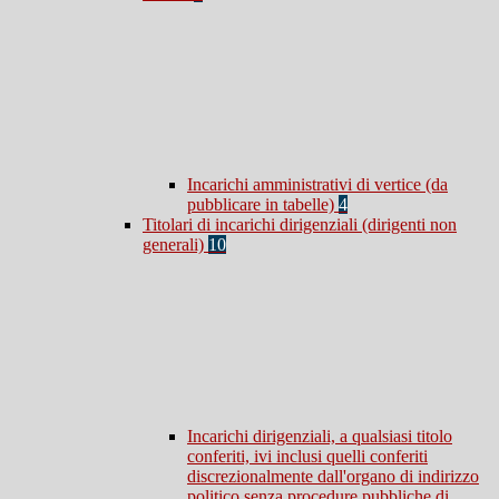
Incarichi amministrativi di vertice (da
pubblicare in tabelle)
4
Titolari di incarichi dirigenziali (dirigenti non
generali)
10
Incarichi dirigenziali, a qualsiasi titolo
conferiti, ivi inclusi quelli conferiti
discrezionalmente dall'organo di indirizzo
politico senza procedure pubbliche di