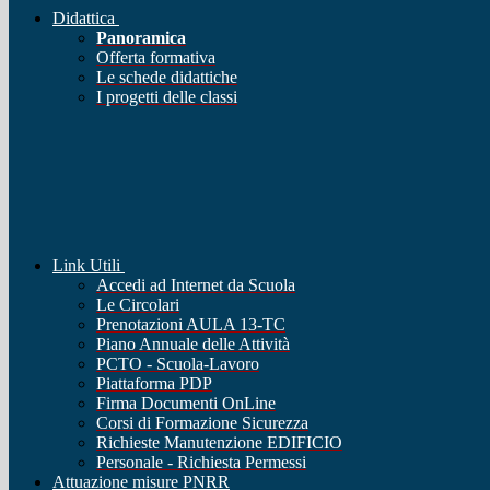
Didattica
Panoramica
Offerta formativa
Le schede didattiche
I progetti delle classi
Link Utili
Accedi ad Internet da Scuola
Le Circolari
Prenotazioni AULA 13-TC
Piano Annuale delle Attività
PCTO - Scuola-Lavoro
Piattaforma PDP
Firma Documenti OnLine
Corsi di Formazione Sicurezza
Richieste Manutenzione EDIFICIO
Personale - Richiesta Permessi
Attuazione misure PNRR