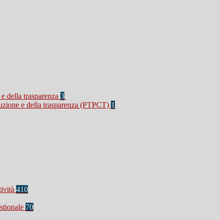
 e della trasparenza
3
rruzione e della trasparenza (PTPCT)
1
tività
410
stionale
70