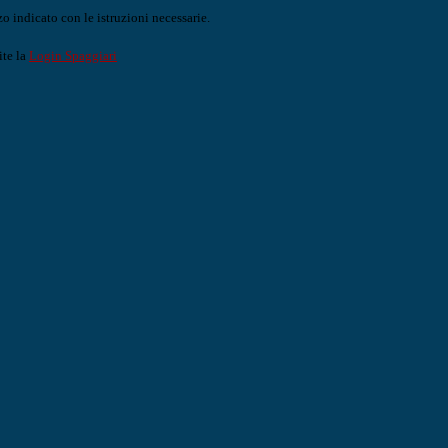
o indicato con le istruzioni necessarie.
ite la
Login Spaggiari