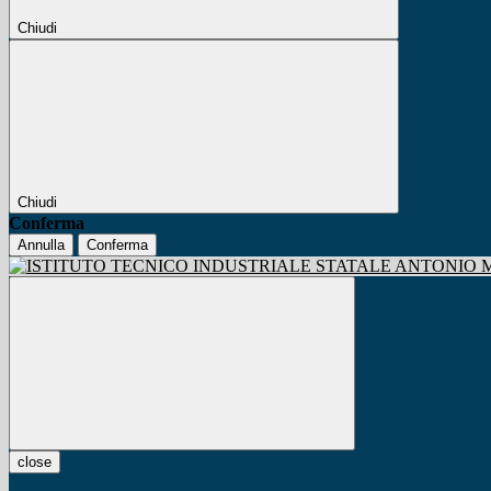
Chiudi
Chiudi
Conferma
Annulla
Conferma
close