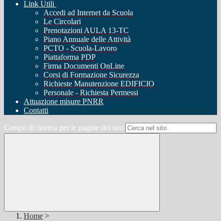
Link Utili
Accedi ad Internet da Scuola
Le Circolari
Prenotazioni AULA 13-TC
Piano Annuale delle Attività
PCTO - Scuola-Lavoro
Piattaforma PDP
Firma Documenti OnLine
Corsi di Formazione Sicurezza
Richieste Manutenzione EDIFICIO
Personale - Richiesta Permessi
Attuazione misure PNRR
Contatti
Campo di ricerca per le pagine del sito
Home
>