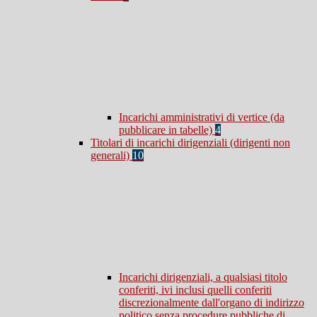
Incarichi amministrativi di vertice (da
pubblicare in tabelle)
4
Titolari di incarichi dirigenziali (dirigenti non
generali)
10
Incarichi dirigenziali, a qualsiasi titolo
conferiti, ivi inclusi quelli conferiti
discrezionalmente dall'organo di indirizzo
politico senza procedure pubbliche di