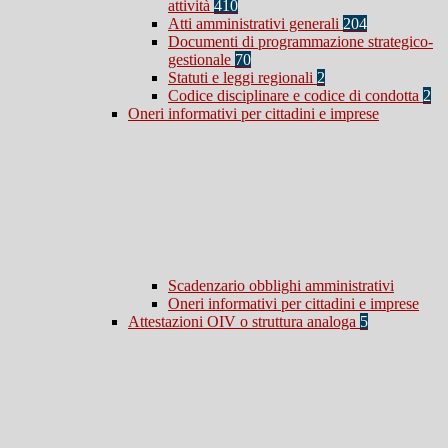
attività
410
Atti amministrativi generali
204
Documenti di programmazione strategico-
gestionale
70
Statuti e leggi regionali
2
Codice disciplinare e codice di condotta
2
Oneri informativi per cittadini e imprese
Scadenzario obblighi amministrativi
Oneri informativi per cittadini e imprese
Attestazioni OIV o struttura analoga
5