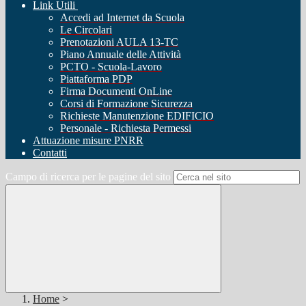
Link Utili
Accedi ad Internet da Scuola
Le Circolari
Prenotazioni AULA 13-TC
Piano Annuale delle Attività
PCTO - Scuola-Lavoro
Piattaforma PDP
Firma Documenti OnLine
Corsi di Formazione Sicurezza
Richieste Manutenzione EDIFICIO
Personale - Richiesta Permessi
Attuazione misure PNRR
Contatti
Campo di ricerca per le pagine del sito
Home
>