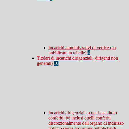
Incarichi amministrativi di vertice (da
pubblicare in tabelle)
4
Titolari di incarichi dirigenziali (dirigenti non
generali)
10
Incarichi dirigenziali, a qualsiasi titolo
conferiti, ivi inclusi quelli conferiti
discrezionalmente dall'organo di indirizzo
politico senza procedure pubbliche di