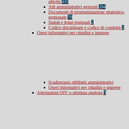
attività
410
Atti amministrativi generali
204
Documenti di programmazione strategico-
gestionale
70
Statuti e leggi regionali
2
Codice disciplinare e codice di condotta
2
Oneri informativi per cittadini e imprese
Scadenzario obblighi amministrativi
Oneri informativi per cittadini e imprese
Attestazioni OIV o struttura analoga
5