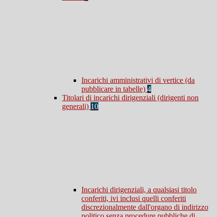
Incarichi amministrativi di vertice (da
pubblicare in tabelle)
4
Titolari di incarichi dirigenziali (dirigenti non
generali)
10
Incarichi dirigenziali, a qualsiasi titolo
conferiti, ivi inclusi quelli conferiti
discrezionalmente dall'organo di indirizzo
politico senza procedure pubbliche di