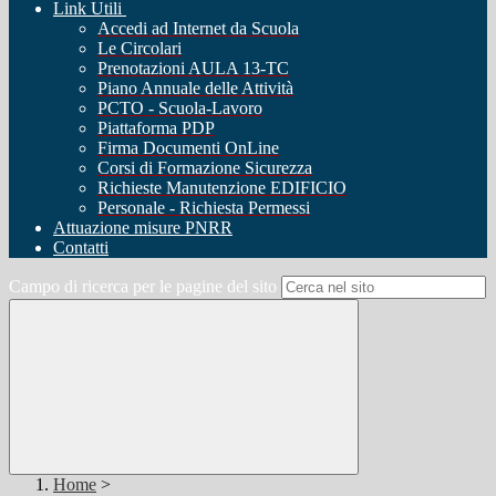
Link Utili
Accedi ad Internet da Scuola
Le Circolari
Prenotazioni AULA 13-TC
Piano Annuale delle Attività
PCTO - Scuola-Lavoro
Piattaforma PDP
Firma Documenti OnLine
Corsi di Formazione Sicurezza
Richieste Manutenzione EDIFICIO
Personale - Richiesta Permessi
Attuazione misure PNRR
Contatti
Campo di ricerca per le pagine del sito
Home
>