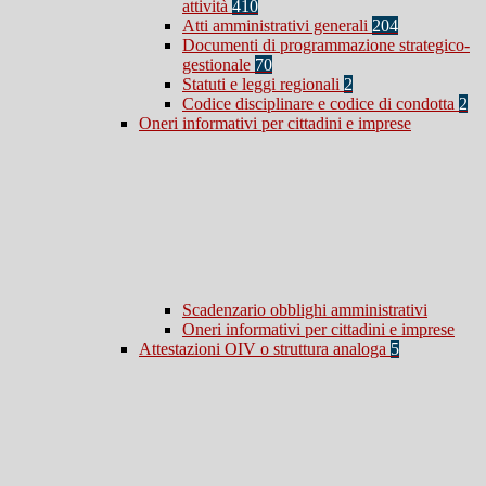
attività
410
Atti amministrativi generali
204
Documenti di programmazione strategico-
gestionale
70
Statuti e leggi regionali
2
Codice disciplinare e codice di condotta
2
Oneri informativi per cittadini e imprese
Scadenzario obblighi amministrativi
Oneri informativi per cittadini e imprese
Attestazioni OIV o struttura analoga
5