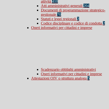
attività
410
Atti amministrativi generali
204
Documenti di programmazione strategico-
gestionale
70
Statuti e leggi regionali
2
Codice disciplinare e codice di condotta
2
Oneri informativi per cittadini e imprese
Scadenzario obblighi amministrativi
Oneri informativi per cittadini e imprese
Attestazioni OIV o struttura analoga
5