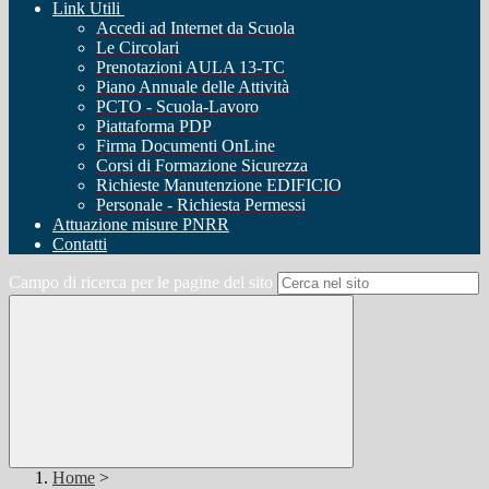
Link Utili
Accedi ad Internet da Scuola
Le Circolari
Prenotazioni AULA 13-TC
Piano Annuale delle Attività
PCTO - Scuola-Lavoro
Piattaforma PDP
Firma Documenti OnLine
Corsi di Formazione Sicurezza
Richieste Manutenzione EDIFICIO
Personale - Richiesta Permessi
Attuazione misure PNRR
Contatti
Campo di ricerca per le pagine del sito
Home
>