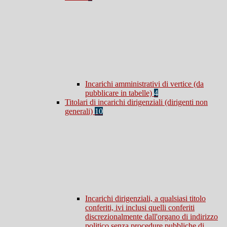
Incarichi amministrativi di vertice (da
pubblicare in tabelle)
4
Titolari di incarichi dirigenziali (dirigenti non
generali)
10
Incarichi dirigenziali, a qualsiasi titolo
conferiti, ivi inclusi quelli conferiti
discrezionalmente dall'organo di indirizzo
politico senza procedure pubbliche di