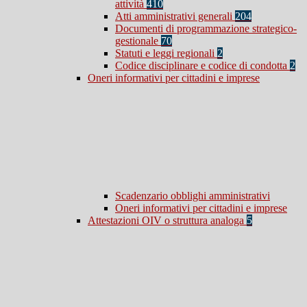
attività
410
Atti amministrativi generali
204
Documenti di programmazione strategico-
gestionale
70
Statuti e leggi regionali
2
Codice disciplinare e codice di condotta
2
Oneri informativi per cittadini e imprese
Scadenzario obblighi amministrativi
Oneri informativi per cittadini e imprese
Attestazioni OIV o struttura analoga
5