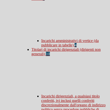
Incarichi amministrativi di vertice (da
pubblicare in tabelle)
4
Titolari di incarichi dirigenziali (dirigenti non
generali)
10
Incarichi dirigenziali, a qualsiasi titolo
conferiti, ivi inclusi quelli conferiti
discrezionalmente dall'organo di indirizzo
politico senza procedure pubbliche di