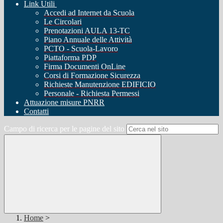
Link Utili
Accedi ad Internet da Scuola
Le Circolari
Prenotazioni AULA 13-TC
Piano Annuale delle Attività
PCTO - Scuola-Lavoro
Piattaforma PDP
Firma Documenti OnLine
Corsi di Formazione Sicurezza
Richieste Manutenzione EDIFICIO
Personale - Richiesta Permessi
Attuazione misure PNRR
Contatti
Campo di ricerca per le pagine del sito
Home
>