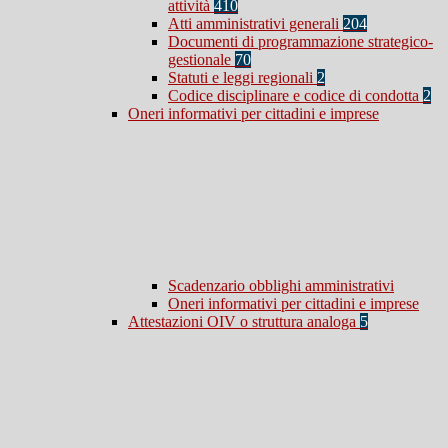
attività
410
Atti amministrativi generali
204
Documenti di programmazione strategico-
gestionale
70
Statuti e leggi regionali
2
Codice disciplinare e codice di condotta
2
Oneri informativi per cittadini e imprese
Scadenzario obblighi amministrativi
Oneri informativi per cittadini e imprese
Attestazioni OIV o struttura analoga
5