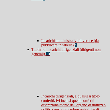
Incarichi amministrativi di vertice (da
pubblicare in tabelle)
4
Titolari di incarichi dirigenziali (dirigenti non
generali)
10
Incarichi dirigenziali, a qualsiasi titolo
conferiti, ivi inclusi quelli conferiti
discrezionalmente dall'organo di indirizzo
politico senza procedure pubbliche di