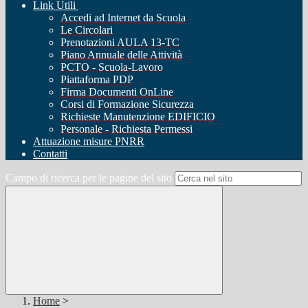
Link Utili
Accedi ad Internet da Scuola
Le Circolari
Prenotazioni AULA 13-TC
Piano Annuale delle Attività
PCTO - Scuola-Lavoro
Piattaforma PDP
Firma Documenti OnLine
Corsi di Formazione Sicurezza
Richieste Manutenzione EDIFICIO
Personale - Richiesta Permessi
Attuazione misure PNRR
Contatti
Campo di ricerca per le pagine del sito
Home
>