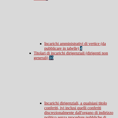
Incarichi amministrativi di vertice (da
pubblicare in tabelle)
4
Titolari di incarichi dirigenziali (dirigenti non
generali)
10
Incarichi dirigenziali, a qualsiasi titolo
conferiti, ivi inclusi quelli conferiti
discrezionalmente dall'organo di indirizzo
politico senza procedure pubbliche di