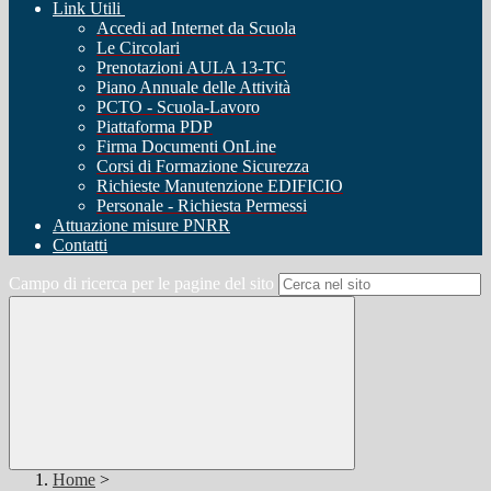
Link Utili
Accedi ad Internet da Scuola
Le Circolari
Prenotazioni AULA 13-TC
Piano Annuale delle Attività
PCTO - Scuola-Lavoro
Piattaforma PDP
Firma Documenti OnLine
Corsi di Formazione Sicurezza
Richieste Manutenzione EDIFICIO
Personale - Richiesta Permessi
Attuazione misure PNRR
Contatti
Campo di ricerca per le pagine del sito
Home
>