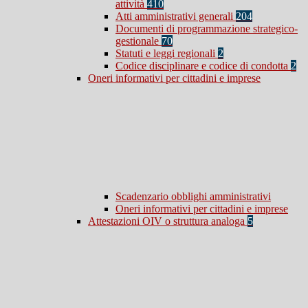
attività
410
Atti amministrativi generali
204
Documenti di programmazione strategico-
gestionale
70
Statuti e leggi regionali
2
Codice disciplinare e codice di condotta
2
Oneri informativi per cittadini e imprese
Scadenzario obblighi amministrativi
Oneri informativi per cittadini e imprese
Attestazioni OIV o struttura analoga
5