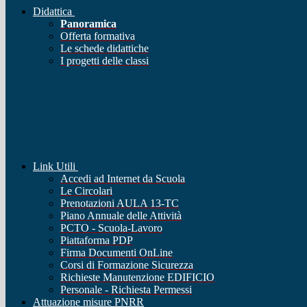
Didattica
Panoramica
Offerta formativa
Le schede didattiche
I progetti delle classi
Link Utili
Accedi ad Internet da Scuola
Le Circolari
Prenotazioni AULA 13-TC
Piano Annuale delle Attività
PCTO - Scuola-Lavoro
Piattaforma PDP
Firma Documenti OnLine
Corsi di Formazione Sicurezza
Richieste Manutenzione EDIFICIO
Personale - Richiesta Permessi
Attuazione misure PNRR