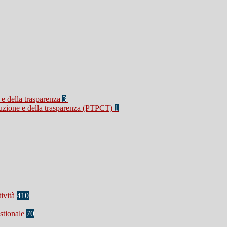
 e della trasparenza
3
rruzione e della trasparenza (PTPCT)
1
tività
410
stionale
70