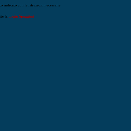
o indicato con le istruzioni necessarie.
ite la
Login Spaggiari