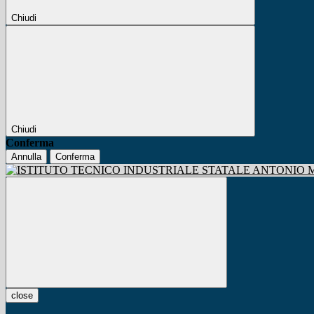
Chiudi
Chiudi
Conferma
Annulla
Conferma
close