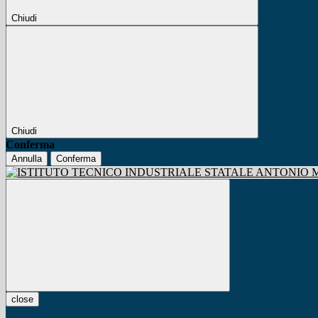
Chiudi
Chiudi
Conferma
Annulla
Conferma
close