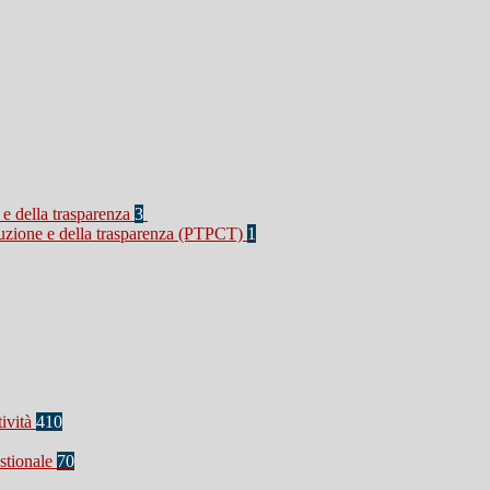
 e della trasparenza
3
rruzione e della trasparenza (PTPCT)
1
tività
410
stionale
70