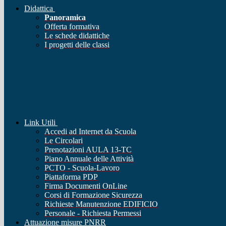
Didattica
Panoramica
Offerta formativa
Le schede didattiche
I progetti delle classi
Link Utili
Accedi ad Internet da Scuola
Le Circolari
Prenotazioni AULA 13-TC
Piano Annuale delle Attività
PCTO - Scuola-Lavoro
Piattaforma PDP
Firma Documenti OnLine
Corsi di Formazione Sicurezza
Richieste Manutenzione EDIFICIO
Personale - Richiesta Permessi
Attuazione misure PNRR