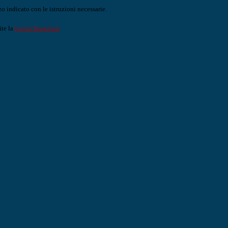
o indicato con le istruzioni necessarie.
ite la
Login Spaggiari