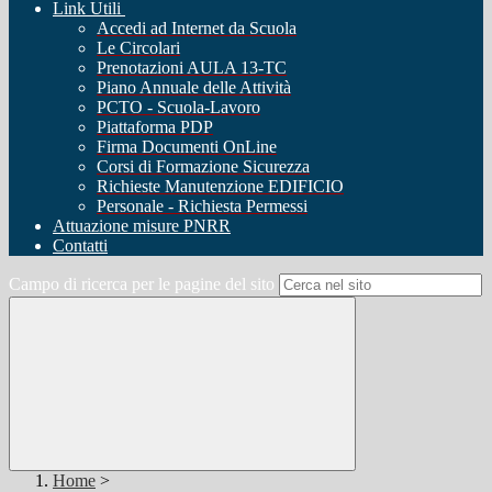
Link Utili
Accedi ad Internet da Scuola
Le Circolari
Prenotazioni AULA 13-TC
Piano Annuale delle Attività
PCTO - Scuola-Lavoro
Piattaforma PDP
Firma Documenti OnLine
Corsi di Formazione Sicurezza
Richieste Manutenzione EDIFICIO
Personale - Richiesta Permessi
Attuazione misure PNRR
Contatti
Campo di ricerca per le pagine del sito
Home
>