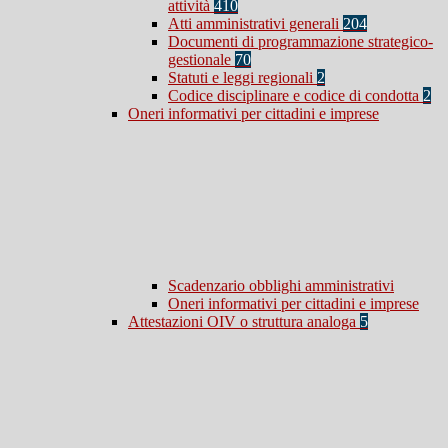
attività
410
Atti amministrativi generali
204
Documenti di programmazione strategico-
gestionale
70
Statuti e leggi regionali
2
Codice disciplinare e codice di condotta
2
Oneri informativi per cittadini e imprese
Scadenzario obblighi amministrativi
Oneri informativi per cittadini e imprese
Attestazioni OIV o struttura analoga
5