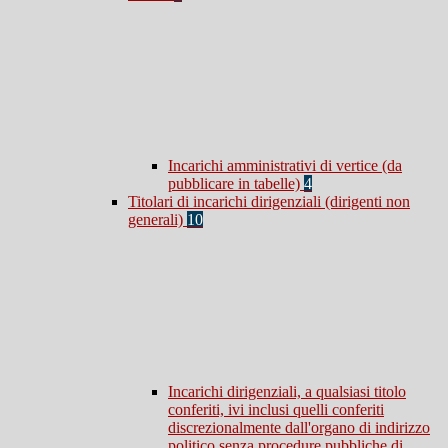
Incarichi amministrativi di vertice (da
pubblicare in tabelle)
4
Titolari di incarichi dirigenziali (dirigenti non
generali)
10
Incarichi dirigenziali, a qualsiasi titolo
conferiti, ivi inclusi quelli conferiti
discrezionalmente dall'organo di indirizzo
politico senza procedure pubbliche di