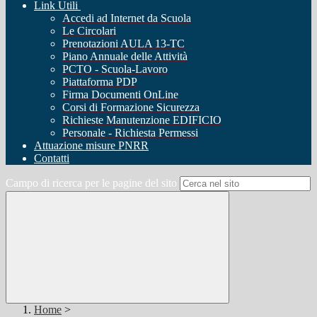
Link Utili
Accedi ad Internet da Scuola
Le Circolari
Prenotazioni AULA 13-TC
Piano Annuale delle Attività
PCTO - Scuola-Lavoro
Piattaforma PDP
Firma Documenti OnLine
Corsi di Formazione Sicurezza
Richieste Manutenzione EDIFICIO
Personale - Richiesta Permessi
Attuazione misure PNRR
Contatti
Campo di ricerca per le pagine del sito
Home
>