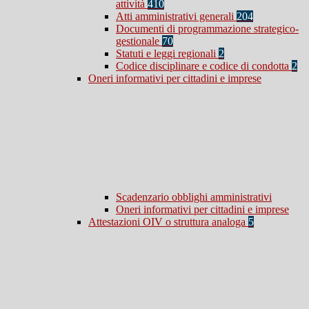
attività
410
Atti amministrativi generali
204
Documenti di programmazione strategico-
gestionale
70
Statuti e leggi regionali
2
Codice disciplinare e codice di condotta
2
Oneri informativi per cittadini e imprese
Scadenzario obblighi amministrativi
Oneri informativi per cittadini e imprese
Attestazioni OIV o struttura analoga
5