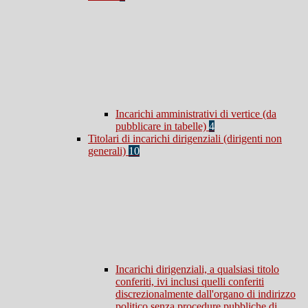
Incarichi amministrativi di vertice (da
pubblicare in tabelle)
4
Titolari di incarichi dirigenziali (dirigenti non
generali)
10
Incarichi dirigenziali, a qualsiasi titolo
conferiti, ivi inclusi quelli conferiti
discrezionalmente dall'organo di indirizzo
politico senza procedure pubbliche di