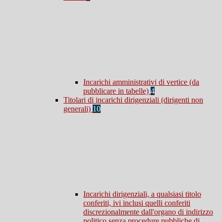
Incarichi amministrativi di vertice (da
pubblicare in tabelle)
4
Titolari di incarichi dirigenziali (dirigenti non
generali)
10
Incarichi dirigenziali, a qualsiasi titolo
conferiti, ivi inclusi quelli conferiti
discrezionalmente dall'organo di indirizzo
politico senza procedure pubbliche di