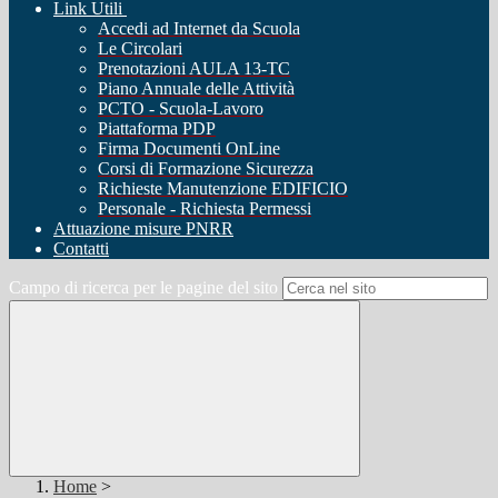
Link Utili
Accedi ad Internet da Scuola
Le Circolari
Prenotazioni AULA 13-TC
Piano Annuale delle Attività
PCTO - Scuola-Lavoro
Piattaforma PDP
Firma Documenti OnLine
Corsi di Formazione Sicurezza
Richieste Manutenzione EDIFICIO
Personale - Richiesta Permessi
Attuazione misure PNRR
Contatti
Campo di ricerca per le pagine del sito
Home
>