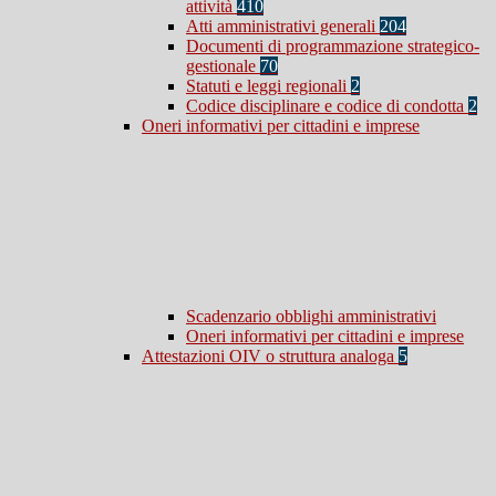
attività
410
Atti amministrativi generali
204
Documenti di programmazione strategico-
gestionale
70
Statuti e leggi regionali
2
Codice disciplinare e codice di condotta
2
Oneri informativi per cittadini e imprese
Scadenzario obblighi amministrativi
Oneri informativi per cittadini e imprese
Attestazioni OIV o struttura analoga
5