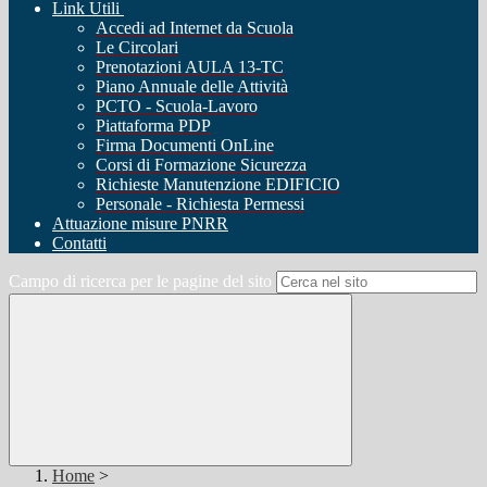
Link Utili
Accedi ad Internet da Scuola
Le Circolari
Prenotazioni AULA 13-TC
Piano Annuale delle Attività
PCTO - Scuola-Lavoro
Piattaforma PDP
Firma Documenti OnLine
Corsi di Formazione Sicurezza
Richieste Manutenzione EDIFICIO
Personale - Richiesta Permessi
Attuazione misure PNRR
Contatti
Campo di ricerca per le pagine del sito
Home
>