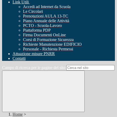
Link Utili
Accedi ad Internet da Scuola
Le Circolari
Prenotazioni AULA 13-TC
Piano Annuale delle Attività
PCTO - Scuola-Lavoro
Piattaforma PDP
Firma Documenti OnLine
Corsi di Formazione Sicurezza
Richieste Manutenzione EDIFICIO
Personale - Richiesta Permessi
Attuazione misure PNRR
Contatti
Campo di ricerca per le pagine del sito
Home
>