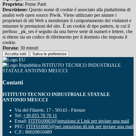
Proprieta:
Prime Parti
Descrizione:
Questo nome di cookie è associato alla piattaforma di
analisi web open source Piwik. Viene utilizzato per aiutare i
proprietari di siti Web a monitorare il comportamento dei visitatori e
misurare le prestazioni del sito. È un cookie di tipo pattern, in cui il
prefisso _pk_ses è seguito da una breve serie di numeri e lettere, che
si ritiene sia un codice di riferimento per il dominio che imposta il
cookie.
Durata:
30 minuti
Accetta tutti
Salva le preferenze
ISTITUTO TECNICO INDUSTRIALE
STATALE ANTONIO MEUCCI
Contatti
ISTITUTO TECNICO INDUSTRIALE STATALE
ANTONIO MEUCCI
Via del Filarete, 17 - 50143 - Firenze
Tel:
+39 055 70 70 11
Email:
FITF010003@istruzione.it
Link per inviare una mail
PEC:
FITF010003@pec.istruzione.it
Link per inviare una mail
C.F.: 80020810489