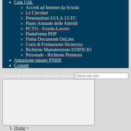
Link Utili
Accedi ad Internet da Scuola
Le Circolari
Prenotazioni AULA 13-TC
Piano Annuale delle Attività
PCTO - Scuola-Lavoro
Piattaforma PDP
Firma Documenti OnLine
Corsi di Formazione Sicurezza
Richieste Manutenzione EDIFICIO
Personale - Richiesta Permessi
Attuazione misure PNRR
Contatti
Campo di ricerca per le pagine del sito
Home
>