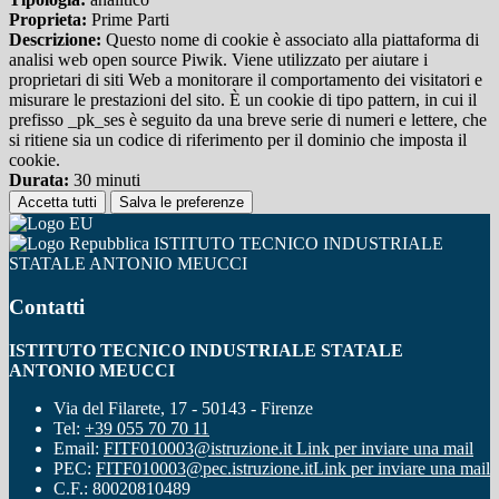
Proprieta:
Prime Parti
Descrizione:
Questo nome di cookie è associato alla piattaforma di
analisi web open source Piwik. Viene utilizzato per aiutare i
proprietari di siti Web a monitorare il comportamento dei visitatori e
misurare le prestazioni del sito. È un cookie di tipo pattern, in cui il
prefisso _pk_ses è seguito da una breve serie di numeri e lettere, che
si ritiene sia un codice di riferimento per il dominio che imposta il
cookie.
Durata:
30 minuti
Accetta tutti
Salva le preferenze
ISTITUTO TECNICO INDUSTRIALE
STATALE ANTONIO MEUCCI
Contatti
ISTITUTO TECNICO INDUSTRIALE STATALE
ANTONIO MEUCCI
Via del Filarete, 17 - 50143 - Firenze
Tel:
+39 055 70 70 11
Email:
FITF010003@istruzione.it
Link per inviare una mail
PEC:
FITF010003@pec.istruzione.it
Link per inviare una mail
C.F.: 80020810489