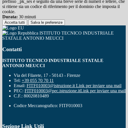
prefisso _pk_ses è seguito da una breve serie di numeri e lettere, che
si ritiene sia un codice di riferimento per il dominio che imposta il
cookie.
Durata:
30 minuti
Accetta tutti
Salva le preferenze
ISTITUTO TECNICO INDUSTRIALE
STATALE ANTONIO MEUCCI
Contatti
ISTITUTO TECNICO INDUSTRIALE STATALE
ANTONIO MEUCCI
Via del Filarete, 17 - 50143 - Firenze
Tel:
+39 055 70 70 11
Email:
FITF010003@istruzione.it
Link per inviare una mail
PEC:
FITF010003@pec.istruzione.it
Link per inviare una mail
C.F.: 80020810489
Codice Meccanografico: FITF010003
Sezione Link Utili