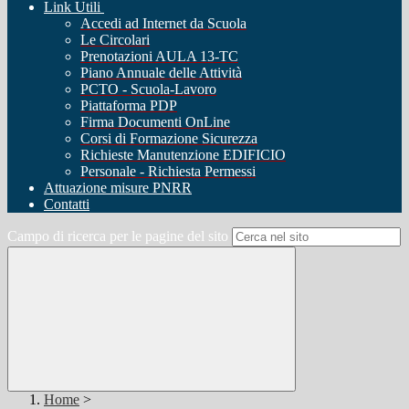
Link Utili
Accedi ad Internet da Scuola
Le Circolari
Prenotazioni AULA 13-TC
Piano Annuale delle Attività
PCTO - Scuola-Lavoro
Piattaforma PDP
Firma Documenti OnLine
Corsi di Formazione Sicurezza
Richieste Manutenzione EDIFICIO
Personale - Richiesta Permessi
Attuazione misure PNRR
Contatti
Campo di ricerca per le pagine del sito
Home
>