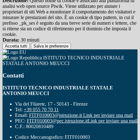
Descrizione:
Questo nome di cookie è associato alla piattaforma di
analisi web open source Piwik. Viene utilizzato per aiutare i
proprietari di siti Web a monitorare il comportamento dei visitatori e
misurare le prestazioni del sito. È un cookie di tipo pattern, in cui il
prefisso _pk_ses è seguito da una breve serie di numeri e lettere, che
si ritiene sia un codice di riferimento per il dominio che imposta il
cookie.
Durata:
30 minuti
Accetta tutti
Salva le preferenze
ISTITUTO TECNICO INDUSTRIALE
STATALE ANTONIO MEUCCI
Contatti
ISTITUTO TECNICO INDUSTRIALE STATALE
ANTONIO MEUCCI
Via del Filarete, 17 - 50143 - Firenze
Tel:
+39 055 70 70 11
Email:
FITF010003@istruzione.it
Link per inviare una mail
PEC:
FITF010003@pec.istruzione.it
Link per inviare una mail
C.F.: 80020810489
Codice Meccanografico: FITF010003