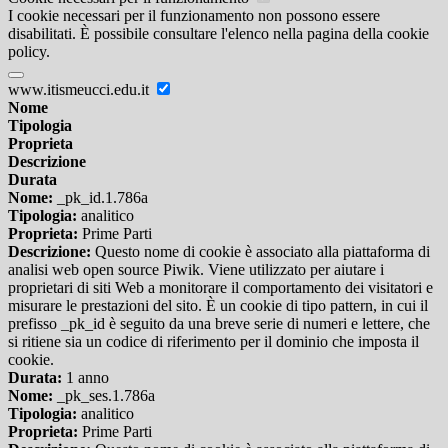
I cookie necessari per il funzionamento non possono essere
disabilitati. È possibile consultare l'elenco nella pagina della cookie
policy.
www.itismeucci.edu.it
Nome
Tipologia
Proprieta
Descrizione
Durata
Nome:
_pk_id.1.786a
Tipologia:
analitico
Proprieta:
Prime Parti
Descrizione:
Questo nome di cookie è associato alla piattaforma di
analisi web open source Piwik. Viene utilizzato per aiutare i
proprietari di siti Web a monitorare il comportamento dei visitatori e
misurare le prestazioni del sito. È un cookie di tipo pattern, in cui il
prefisso _pk_id è seguito da una breve serie di numeri e lettere, che
si ritiene sia un codice di riferimento per il dominio che imposta il
cookie.
Durata:
1 anno
Nome:
_pk_ses.1.786a
Tipologia:
analitico
Proprieta:
Prime Parti