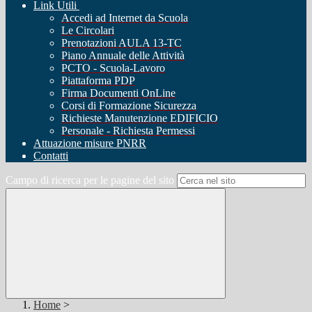
Link Utili
Accedi ad Internet da Scuola
Le Circolari
Prenotazioni AULA 13-TC
Piano Annuale delle Attività
PCTO - Scuola-Lavoro
Piattaforma PDP
Firma Documenti OnLine
Corsi di Formazione Sicurezza
Richieste Manutenzione EDIFICIO
Personale - Richiesta Permessi
Attuazione misure PNRR
Contatti
Campo di ricerca per le pagine del sito
Home
>