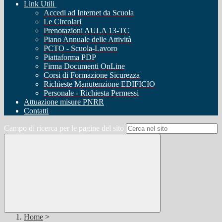
Link Utili
Accedi ad Internet da Scuola
Le Circolari
Prenotazioni AULA 13-TC
Piano Annuale delle Attività
PCTO - Scuola-Lavoro
Piattaforma PDP
Firma Documenti OnLine
Corsi di Formazione Sicurezza
Richieste Manutenzione EDIFICIO
Personale - Richiesta Permessi
Attuazione misure PNRR
Contatti
Campo di ricerca per le pagine del sito
Home
>