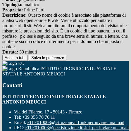
Tipologia:
analitico
Proprieta:
Prime Parti
Descrizione:
Questo nome di cookie è associato alla piattaforma di
analisi web open source Piwik. Viene utilizzato per aiutare i
proprietari di siti Web a monitorare il comportamento dei visitatori e
misurare le prestazioni del sito. È un cookie di tipo pattern, in cui il
prefisso _pk_ses è seguito da una breve serie di numeri e lettere, che
si ritiene sia un codice di riferimento per il dominio che imposta il
cookie.
Durata:
30 minuti
Accetta tutti
Salva le preferenze
ISTITUTO TECNICO INDUSTRIALE
STATALE ANTONIO MEUCCI
Contatti
ISTITUTO TECNICO INDUSTRIALE STATALE
ANTONIO MEUCCI
Via del Filarete, 17 - 50143 - Firenze
Tel:
+39 055 70 70 11
Email:
FITF010003@istruzione.it
Link per inviare una mail
PEC:
FITF010003@pec.istruzione.it
Link per inviare una mail