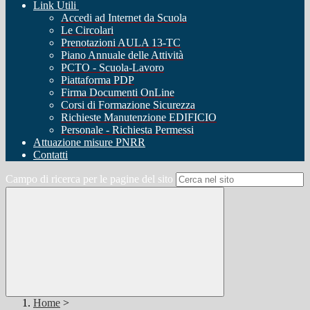
Link Utili
Accedi ad Internet da Scuola
Le Circolari
Prenotazioni AULA 13-TC
Piano Annuale delle Attività
PCTO - Scuola-Lavoro
Piattaforma PDP
Firma Documenti OnLine
Corsi di Formazione Sicurezza
Richieste Manutenzione EDIFICIO
Personale - Richiesta Permessi
Attuazione misure PNRR
Contatti
Campo di ricerca per le pagine del sito
Home
>