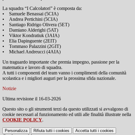
La squadra “I Calcolatori” è composta da:
• Samuele Benassai (5CIA)
• Andrea Pertichini (5CIA)
• Santiago Ridrigo Olivera (5ET)
• Damiano Alderighi (5AT)
• Viktor Kondratiuk (3AIA)
• Elia Dapinguente (2EIT)
• Tommaso Palazzini (2GIT)
• Michael Andreucci (4AIA)
Un traguardo importante che premia impegno, passione per la
matematica e lavoro di squadra.
A tutti i componenti del team vanno i complimenti della comunità
scolastica e i migliori auguri per la prossima sfida nazionale.
Notizie
Ultima revisione il 16-03-2026
Questo sito o gli strumenti terzi da questo utilizzati si avvalgono di
cookie necessari al funzionamento ed utili alle finalità illustrate nella
COOKIE POLICY
.
Personalizza
Rifiuta tutti
i cookies
Accetta tutti
i cookies