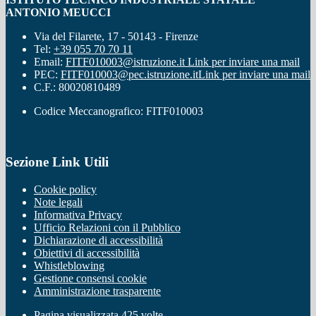
ANTONIO MEUCCI
Via del Filarete, 17 - 50143 - Firenze
Tel:
+39 055 70 70 11
Email:
FITF010003@istruzione.it
Link per inviare una mail
PEC:
FITF010003@pec.istruzione.it
Link per inviare una mail
C.F.: 80020810489
Codice Meccanografico: FITF010003
Sezione Link Utili
Cookie policy
Note legali
Informativa Privacy
Ufficio Relazioni con il Pubblico
Dichiarazione di accessibilità
Obiettivi di accessibilità
Whistleblowing
Gestione consensi cookie
Amministrazione trasparente
Pagina visualizzata
425
volte