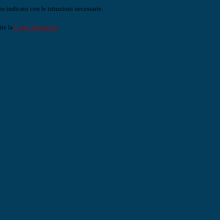
o indicato con le istruzioni necessarie.
ite la
Login Spaggiari