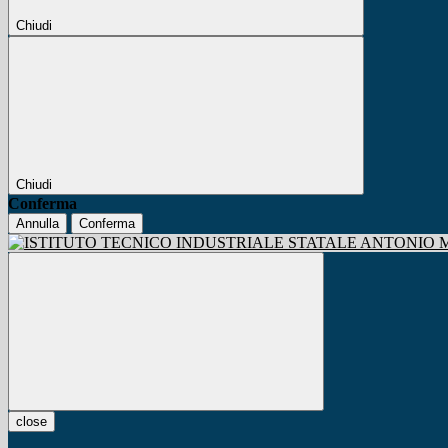
Chiudi
Chiudi
Conferma
Annulla
Conferma
close