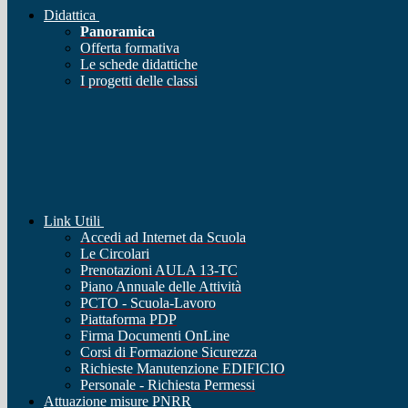
Didattica
Panoramica
Offerta formativa
Le schede didattiche
I progetti delle classi
Link Utili
Accedi ad Internet da Scuola
Le Circolari
Prenotazioni AULA 13-TC
Piano Annuale delle Attività
PCTO - Scuola-Lavoro
Piattaforma PDP
Firma Documenti OnLine
Corsi di Formazione Sicurezza
Richieste Manutenzione EDIFICIO
Personale - Richiesta Permessi
Attuazione misure PNRR