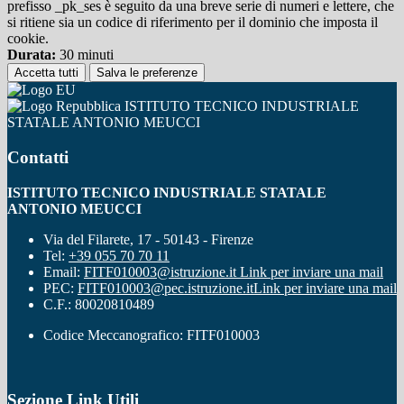
prefisso _pk_ses è seguito da una breve serie di numeri e lettere, che
si ritiene sia un codice di riferimento per il dominio che imposta il
cookie.
Durata:
30 minuti
Accetta tutti
Salva le preferenze
ISTITUTO TECNICO INDUSTRIALE
STATALE ANTONIO MEUCCI
Contatti
ISTITUTO TECNICO INDUSTRIALE STATALE
ANTONIO MEUCCI
Via del Filarete, 17 - 50143 - Firenze
Tel:
+39 055 70 70 11
Email:
FITF010003@istruzione.it
Link per inviare una mail
PEC:
FITF010003@pec.istruzione.it
Link per inviare una mail
C.F.: 80020810489
Codice Meccanografico: FITF010003
Sezione Link Utili