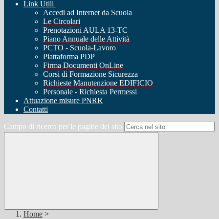
Link Utili
Accedi ad Internet da Scuola
Le Circolari
Prenotazioni AULA 13-TC
Piano Annuale delle Attività
PCTO - Scuola-Lavoro
Piattaforma PDP
Firma Documenti OnLine
Corsi di Formazione Sicurezza
Richieste Manutenzione EDIFICIO
Personale - Richiesta Permessi
Attuazione misure PNRR
Contatti
Campo di ricerca per le pagine del sito
Home
>