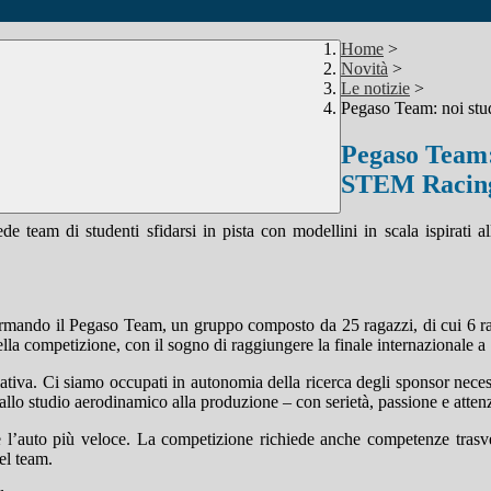
Home
>
Novità
>
Le notizie
>
Pegaso Team: noi stud
Pegaso Team: 
STEM Racing
team di studenti sfidarsi in pista con modellini in scala ispirati a
rmando il Pegaso Team, un gruppo composto da 25 ragazzi, di cui 6 rapp
della competizione, con il sogno di raggiungere la finale internazionale a
ativa. Ci siamo occupati in autonomia della ricerca degli sponsor necessa
llo studio aerodinamico alla produzione – con serietà, passione e attenz
auto più veloce. La competizione richiede anche competenze trasversa
el team.