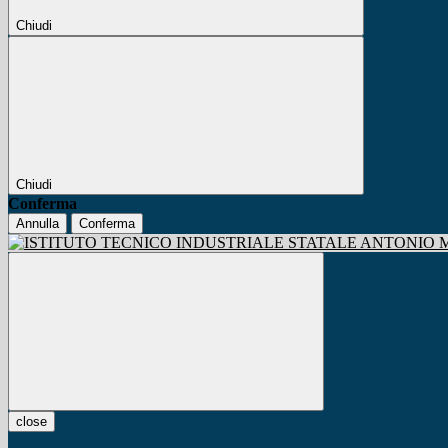
Chiudi
Chiudi
Conferma
Annulla
Conferma
close