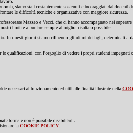
 lavoro.
nomia, siamo stati costantemente sostenuti e incoraggiati dai docenti del
ntare le difficoltà tecniche e organizzative con maggiore sicurezza.
ofessoresse Mazzeo e Vecci, che ci hanno accompagnato nel superare i 
nostri limiti e a puntare sempre al miglior risultato possibile.
aio. In questi giorni stiamo rifinendo gli ultimi dettagli, determinati a
r le qualificazioni, con l’orgoglio di vedere i propri studenti impegnati
kie necessari al funzionamento ed utili alle finalità illustrate nella
COO
attaforma e non è possibile disabilitarli.
isionare la
COOKIE POLICY
.