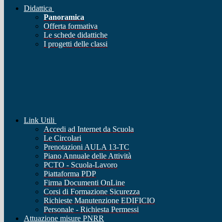
Didattica
Panoramica
Offerta formativa
Le schede didattiche
I progetti delle classi
Link Utili
Accedi ad Internet da Scuola
Le Circolari
Prenotazioni AULA 13-TC
Piano Annuale delle Attività
PCTO - Scuola-Lavoro
Piattaforma PDP
Firma Documenti OnLine
Corsi di Formazione Sicurezza
Richieste Manutenzione EDIFICIO
Personale - Richiesta Permessi
Attuazione misure PNRR