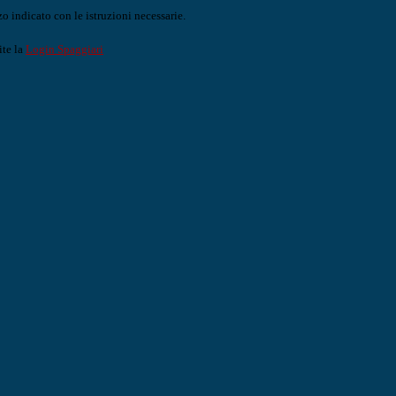
o indicato con le istruzioni necessarie.
ite la
Login Spaggiari