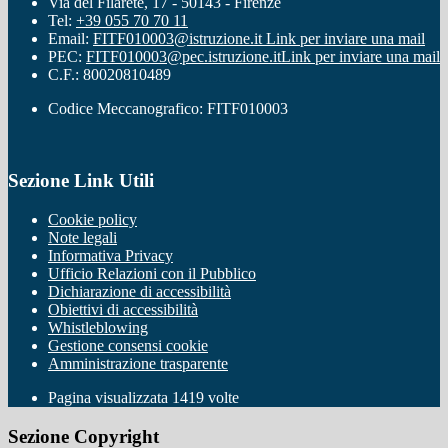
Via del Filarete, 17 - 50143 - Firenze
Tel:
+39 055 70 70 11
Email:
FITF010003@istruzione.it
Link per inviare una mail
PEC:
FITF010003@pec.istruzione.it
Link per inviare una mail
C.F.: 80020810489
Codice Meccanografico: FITF010003
Sezione Link Utili
Cookie policy
Note legali
Informativa Privacy
Ufficio Relazioni con il Pubblico
Dichiarazione di accessibilità
Obiettivi di accessibilità
Whistleblowing
Gestione consensi cookie
Amministrazione trasparente
Pagina visualizzata
1419
volte
Sezione Copyright