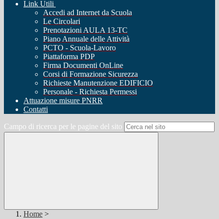
Link Utili
Accedi ad Internet da Scuola
Le Circolari
Prenotazioni AULA 13-TC
Piano Annuale delle Attività
PCTO - Scuola-Lavoro
Piattaforma PDP
Firma Documenti OnLine
Corsi di Formazione Sicurezza
Richieste Manutenzione EDIFICIO
Personale - Richiesta Permessi
Attuazione misure PNRR
Contatti
Campo di ricerca per le pagine del sito
Home
>