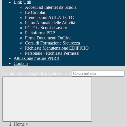
Link Utili
Accedi ad Internet da Scuola
Le Circolari
Prenotazioni AULA 13-TC
Piano Annuale delle Attività
PCTO - Scuola-Lavoro
Piattaforma PDP
Firma Documenti OnLine
Corsi di Formazione Sicurezza
Richieste Manutenzione EDIFICIO
Personale - Richiesta Permessi
Attuazione misure PNRR
Contatti
Campo di ricerca per le pagine del sito
Home
>