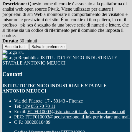
Descrizione:
Questo nome di cookie è associato alla piattaforma di
analisi web open source Piwik. Viene utilizzato per aiutare i
proprietari di siti Web a monitorare il comportamento dei visitatori e
misurare le prestazioni del sito. È un cookie di tipo pattern, in cui il
prefisso _pk_ses è seguito da una breve serie di numeri e lettere, che
si ritiene sia un codice di riferimento per il dominio che imposta il
cookie.
Durata:
30 minuti
Accetta tutti
Salva le preferenze
ISTITUTO TECNICO INDUSTRIALE
STATALE ANTONIO MEUCCI
Contatti
ISTITUTO TECNICO INDUSTRIALE STATALE
ANTONIO MEUCCI
Via del Filarete, 17 - 50143 - Firenze
Tel:
+39 055 70 70 11
Email:
FITF010003@istruzione.it
Link per inviare una mail
PEC:
FITF010003@pec.istruzione.it
Link per inviare una mail
C.F.: 80020810489