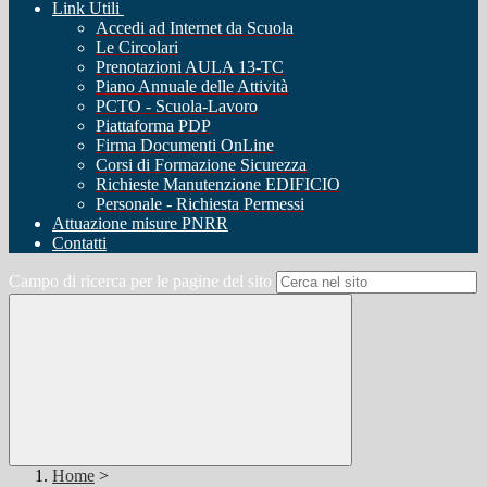
Link Utili
Accedi ad Internet da Scuola
Le Circolari
Prenotazioni AULA 13-TC
Piano Annuale delle Attività
PCTO - Scuola-Lavoro
Piattaforma PDP
Firma Documenti OnLine
Corsi di Formazione Sicurezza
Richieste Manutenzione EDIFICIO
Personale - Richiesta Permessi
Attuazione misure PNRR
Contatti
Campo di ricerca per le pagine del sito
Home
>