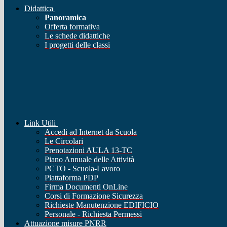
Didattica
Panoramica
Offerta formativa
Le schede didattiche
I progetti delle classi
Link Utili
Accedi ad Internet da Scuola
Le Circolari
Prenotazioni AULA 13-TC
Piano Annuale delle Attività
PCTO - Scuola-Lavoro
Piattaforma PDP
Firma Documenti OnLine
Corsi di Formazione Sicurezza
Richieste Manutenzione EDIFICIO
Personale - Richiesta Permessi
Attuazione misure PNRR