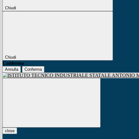
Chiudi
Chiudi
Conferma
Annulla
Conferma
close