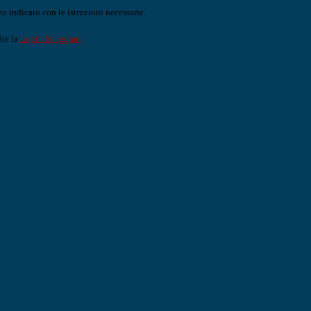
o indicato con le istruzioni necessarie.
ite la
Login Spaggiari