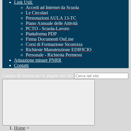
Link Utili
Accedi ad Internet da Scuola
Le Circolari
Prenotazioni AULA 13-TC
Piano Annuale delle Attività
PCTO - Scuola-Lavoro
Piattaforma PDP
Firma Documenti OnLine
Corsi di Formazione Sicurezza
Richieste Manutenzione EDIFICIO
Personale - Richiesta Permessi
Attuazione misure PNRR
Contatti
Campo di ricerca per le pagine del sito
Home
>