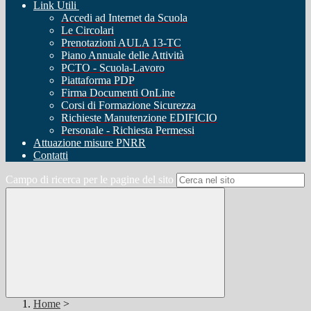
Link Utili
Accedi ad Internet da Scuola
Le Circolari
Prenotazioni AULA 13-TC
Piano Annuale delle Attività
PCTO - Scuola-Lavoro
Piattaforma PDP
Firma Documenti OnLine
Corsi di Formazione Sicurezza
Richieste Manutenzione EDIFICIO
Personale - Richiesta Permessi
Attuazione misure PNRR
Contatti
Campo di ricerca per le pagine del sito
Home
>