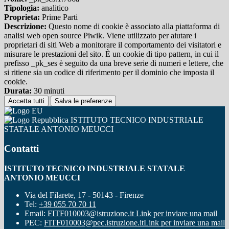
Tipologia:
analitico
Proprieta:
Prime Parti
Descrizione:
Questo nome di cookie è associato alla piattaforma di
analisi web open source Piwik. Viene utilizzato per aiutare i
proprietari di siti Web a monitorare il comportamento dei visitatori e
misurare le prestazioni del sito. È un cookie di tipo pattern, in cui il
prefisso _pk_ses è seguito da una breve serie di numeri e lettere, che
si ritiene sia un codice di riferimento per il dominio che imposta il
cookie.
Durata:
30 minuti
Accetta tutti
Salva le preferenze
ISTITUTO TECNICO INDUSTRIALE
STATALE ANTONIO MEUCCI
Contatti
ISTITUTO TECNICO INDUSTRIALE STATALE
ANTONIO MEUCCI
Via del Filarete, 17 - 50143 - Firenze
Tel:
+39 055 70 70 11
Email:
FITF010003@istruzione.it
Link per inviare una mail
PEC:
FITF010003@pec.istruzione.it
Link per inviare una mail