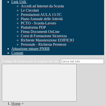
Link Utili
Accedi ad Internet da Scuola
Le Circolari
Prenotazioni AULA 13-TC
Piano Annuale delle Attività
PCTO - Scuola-Lavoro
Piattaforma PDP
Firma Documenti OnLine
Corsi di Formazione Sicurezza
Richieste Manutenzione EDIFICIO
Personale - Richiesta Permessi
Attuazione misure PNRR
Contatti
Campo di ricerca per le pagine del sito
Home
>