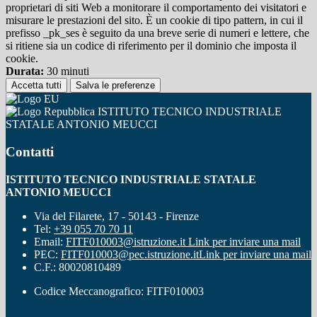
proprietari di siti Web a monitorare il comportamento dei visitatori e
misurare le prestazioni del sito. È un cookie di tipo pattern, in cui il
prefisso _pk_ses è seguito da una breve serie di numeri e lettere, che
si ritiene sia un codice di riferimento per il dominio che imposta il
cookie.
Durata:
30 minuti
Accetta tutti
Salva le preferenze
ISTITUTO TECNICO INDUSTRIALE
STATALE ANTONIO MEUCCI
Contatti
ISTITUTO TECNICO INDUSTRIALE STATALE
ANTONIO MEUCCI
Via del Filarete, 17 - 50143 - Firenze
Tel:
+39 055 70 70 11
Email:
FITF010003@istruzione.it
Link per inviare una mail
PEC:
FITF010003@pec.istruzione.it
Link per inviare una mail
C.F.: 80020810489
Codice Meccanografico: FITF010003