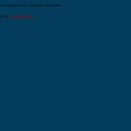
o indicato con le istruzioni necessarie.
ite la
Login Spaggiari