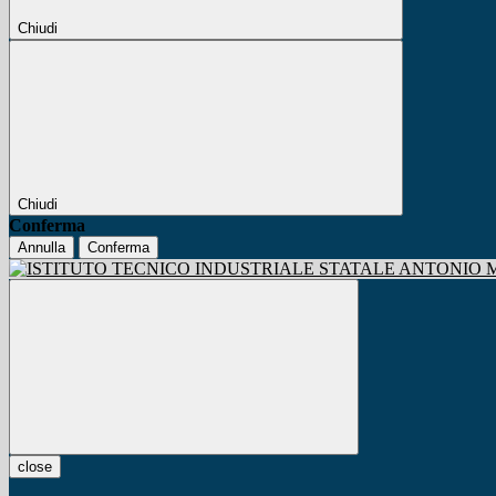
Chiudi
Chiudi
Conferma
Annulla
Conferma
close